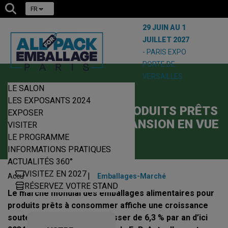
FR
29 JUIN AU 1
JUILLET 2027
- PARIS EXPO
PORTE DE
VERSAILLES
LE SALON
09/09/2025
LES EXPOSANTS 2024
EMBALLAGES DES PRODUITS PRÊTS
EXPOSER
À CONSOMMER : EXPANSION EN VUE
VISITER
LE PROGRAMME
INFORMATIONS PRATIQUES
ACTUALITÉS 360°
VISITEZ EN 2027
|
|
Accueil
Actualités
Emballages-Marché
RÉSERVEZ VOTRE STAND
Le marché mondial des emballages alimentaires pour
produits prêts à consommer affiche une croissance
soutenue et devrait progresser de 6,3 % par an d’ici