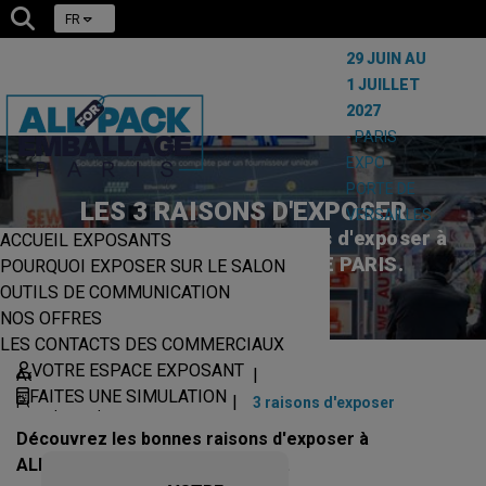
FR
29 JUIN AU
1 JUILLET
2027
- PARIS
EXPO
PORTE DE
LES 3 RAISONS D'EXPOSER
VERSAILLES
Découvrez les bonnes raisons d'exposer à
ACCUEIL EXPOSANTS
ALLFORPACK EMBALLAGE PARIS.
POURQUOI EXPOSER SUR LE SALON
OUTILS DE COMMUNICATION
NOS OFFRES
LES CONTACTS DES COMMERCIAUX
VOTRE ESPACE EXPOSANT
|
|
Accueil
Exposer sur le salon
FAITES UNE SIMULATION
|
Pourquoi exposer sur le salon
3 raisons d'exposer
Découvrez les bonnes raisons d'exposer à
ALLFORPACK EMBALLAGE PARIS.