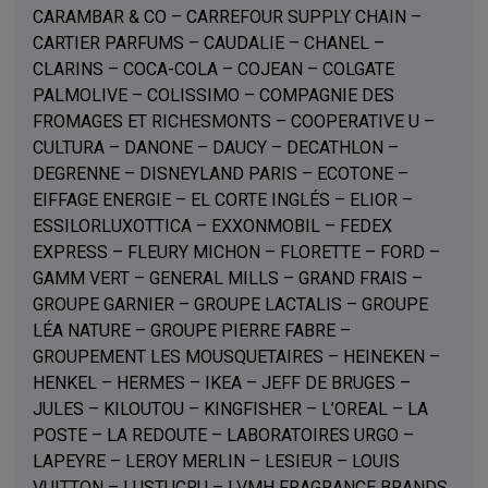
CARAMBAR & CO – CARREFOUR SUPPLY CHAIN –
CARTIER PARFUMS – CAUDALIE – CHANEL –
CLARINS – COCA-COLA – COJEAN – COLGATE
PALMOLIVE – COLISSIMO – COMPAGNIE DES
FROMAGES ET RICHESMONTS – COOPERATIVE U –
CULTURA – DANONE – DAUCY – DECATHLON –
DEGRENNE – DISNEYLAND PARIS – ECOTONE –
EIFFAGE ENERGIE – EL CORTE INGLÉS – ELIOR –
ESSILORLUXOTTICA – EXXONMOBIL – FEDEX
EXPRESS – FLEURY MICHON – FLORETTE – FORD –
GAMM VERT – GENERAL MILLS – GRAND FRAIS –
GROUPE GARNIER – GROUPE LACTALIS – GROUPE
LÉA NATURE – GROUPE PIERRE FABRE –
GROUPEMENT LES MOUSQUETAIRES – HEINEKEN –
HENKEL – HERMES – IKEA – JEFF DE BRUGES –
JULES – KILOUTOU – KINGFISHER – L’OREAL – LA
POSTE – LA REDOUTE – LABORATOIRES URGO –
LAPEYRE – LEROY MERLIN – LESIEUR – LOUIS
VUITTON – LUSTUCRU – LVMH FRAGRANCE BRANDS