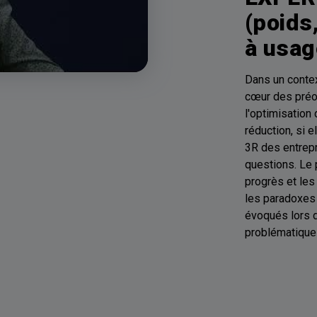
(poids
à usag
Dans un conte
cœur des préoc
l'optimisation 
réduction, si 
3R des entrep
questions. Le 
progrès et les 
les paradoxes 
évoqués lors d
problématique 