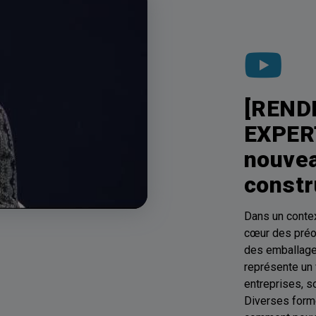
[REND
EXPERT
nouve
constr
Dans un conte
cœur des préoc
des emballages 
représente un 
entreprises, 
Diverses forme