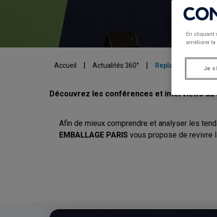
En cliquant 
améliorer la 
|
|
Accueil
Actualités 360°
Replay conférence
Je c
Découvrez les conférences et interviews d
Afin de mieux comprendre et analyser les tenda
EMBALLAGE PARIS
vous propose de revivre l
Video