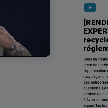
[REND
EXPERT
recyclé
réglem
Dans un conte
cœur des préoc
l'optimisation
recyclage, s’i
des entrepris
questions. La 
gestion de nos
? Avec au fond
aujourd’hui le