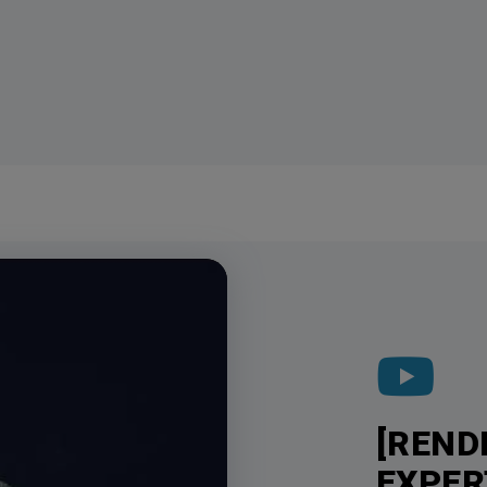
[REND
EXPERT