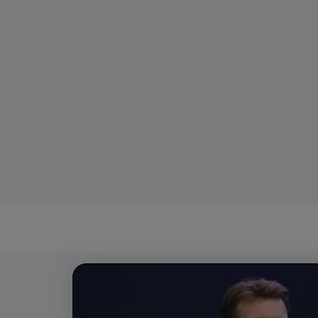
Video
Player