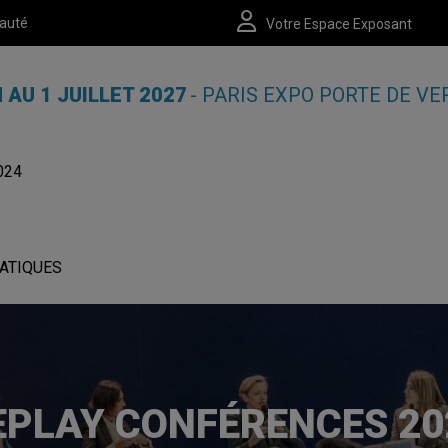
auté
Votre Espace Exposant
N AU 1 JUILLET 2027
- PARIS EXPO PORTE DE VE
024
ATIQUES
EPLAY CONFÉRENCES 20