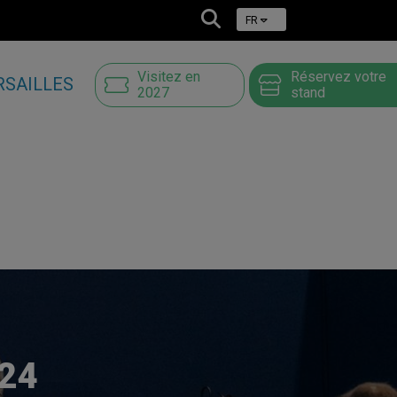
FR
Visitez en
Réservez votre
RSAILLES
2027
stand
24