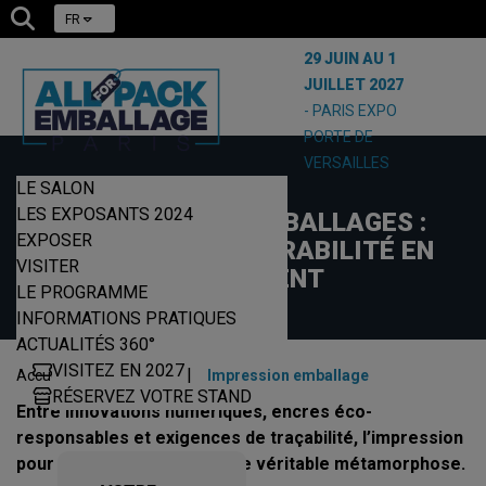
FR
29 JUIN AU 1
JUILLET 2027
- PARIS EXPO
PORTE DE
VERSAILLES
LE SALON
23/10/2025
LES EXPOSANTS 2024
IMPRESSION D’EMBALLAGES :
EXPOSER
CRÉATIVITÉ ET DURABILITÉ EN
VISITER
MOUVEMENT
LE PROGRAMME
INFORMATIONS PRATIQUES
ACTUALITÉS 360°
VISITEZ EN 2027
|
|
Accueil
Actualités
Impression emballage
RÉSERVEZ VOTRE STAND
Entre innovations numériques, encres éco-
responsables et exigences de traçabilité, l’impression
pour l’emballage connaît une véritable métamorphose.