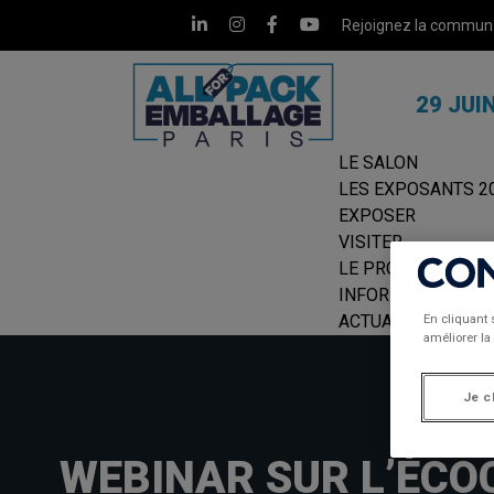
Rejoignez la commun
29 JUI
LE SALON
LES EXPOSANTS 2
EXPOSER
VISITER
LE PROGRAMME
INFORMATIONS PR
En cliquant 
ACTUALITÉS 360°
améliorer la 
Je c
WEBINAR SUR L’ÉCO