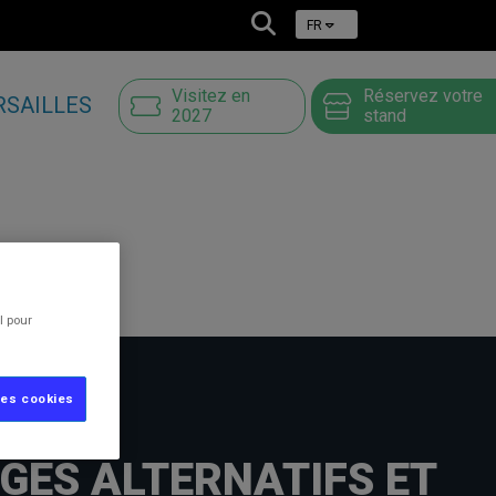
FR
Visitez en
Réservez votre
RSAILLES
2027
stand
l pour
les cookies
GES ALTERNATIFS ET