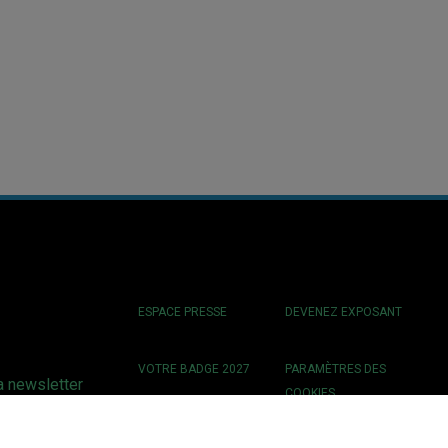
ESPACE PRESSE
DEVENEZ EXPOSANT
VOTRE BADGE 2027
PARAMÈTRES DES
a newsletter
COOKIES