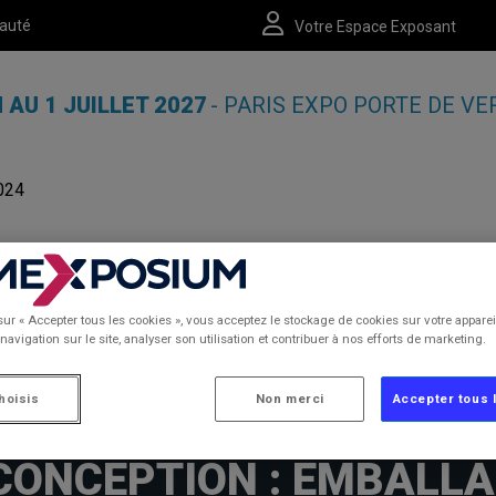
auté
Votre Espace Exposant
N AU 1 JUILLET 2027
- PARIS EXPO PORTE DE VE
024
ATIQUES
sur « Accepter tous les cookies », vous acceptez le stockage de cookies sur votre apparei
navigation sur le site, analyser son utilisation et contribuer à nos efforts de marketing.
hoisis
Non merci
Accepter tous 
16/07/2024
CONCEPTION : EMBALLA