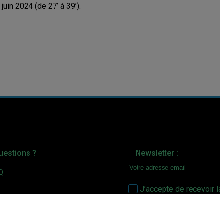
juin 2024 (de 27’ à 39’).
uestions ?
Newsletter :
AQ
J’accepte de recevoir l