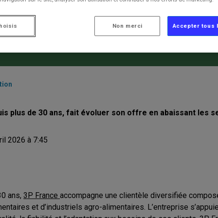
 LA PERSONNALISATION 
hoisis
Non merci
Accepter tous 
tion
s plus de 30 ans, fait évoluer son offre en abaissant les 
ril 2026 à 7:45
30 ans,
3P France
accompagne une clientèle diversifiée composée
taires et d’industriels agro-alimentaires. L’entreprise s’appui