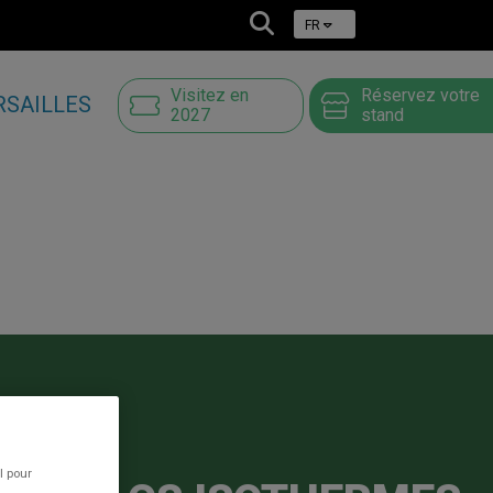
FR
Visitez en
Réservez votre
RSAILLES
2027
stand
l pour