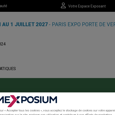
auté
Votre Espace Exposant
N AU 1 JUILLET 2027
- PARIS EXPO PORTE DE VE
024
ATIQUES
27/01/2026
sur « Accepter tous les cookies », vous acceptez le stockage de cookies sur votre apparei
navigation sur le site, analyser son utilisation et contribuer à nos efforts de marketing.