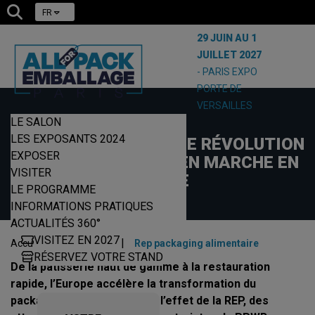
FR
29 JUIN AU 1
JUILLET 2027
- PARIS EXPO
PORTE DE
VERSAILLES
LE SALON
18/12/2025
LES EXPOSANTS 2024
PACKAGING FOOD : UNE RÉVOLUTION
EXPOSER
ÉCO-RESPONSABLE EN MARCHE EN
VISITER
EUROPE
LE PROGRAMME
INFORMATIONS PRATIQUES
ACTUALITÉS 360°
VISITEZ EN 2027
|
|
Accueil
Actualités
Rep packaging alimentaire
RÉSERVEZ VOTRE STAND
De la pâtisserie haut de gamme à la restauration
rapide, l’Europe accélère la transformation du
packaging alimentaire sous l’effet de la REP, des