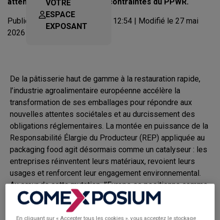
attentes sociétales et des contraintes du PPWR.
VOTRE
ESPACE
Publié le 17 décembre 2025 à 12:54 | Modifié le 27 mai
EXPOSANT
2026 à 3:09
De la pâtisserie haut de gamme à la restauration rapide,
l’industrie agroalimentaire européenne accélère la
transformation de ses emballages pour répondre aux
nouvelles attentes sociétales et au durcissement des
obligations réglementaires. La montée en puissance de la
Responsabilité Élargie du Producteur (REP) appliquée au
packaging food agit désormais comme un catalyseur : les
entreprises réinventent leurs matériaux, revoient leurs
usages et renforcent leur engagement environnemental.
Au cœur de cette mutation, l’Europe se positionne comme
moteur d’une révolution éco-responsable qui redéfinit les
codes du
packaging design,
du
packaging europe
et de
En cliquant sur « Accepter tous les cookies », vous acceptez le stockage