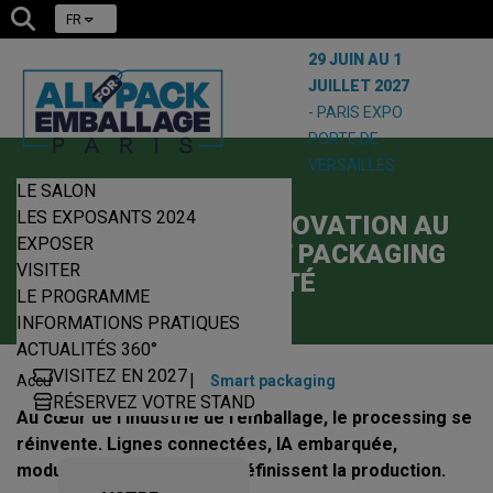
FR
29 JUIN AU 1
JUILLET 2027
- PARIS EXPO
PORTE DE
VERSAILLES
LE SALON
18/11/2025
LES EXPOSANTS 2024
PROCESSING : L’INNOVATION AU
EXPOSER
SERVICE DU SMART PACKAGING
VISITER
CONNECTÉ
LE PROGRAMME
INFORMATIONS PRATIQUES
ACTUALITÉS 360°
VISITEZ EN 2027
|
|
Accueil
Actualités
Smart packaging
RÉSERVEZ VOTRE STAND
Au cœur de l’industrie de l’emballage, le processing se
réinvente. Lignes connectées, IA embarquée,
modularité et durabilité redéfinissent la production.