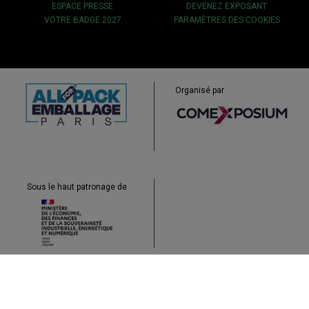
ESPACE PRESSE
DEVENEZ EXPOSANT
VOTRE BADGE 2027
PARAMÈTRES DES COOKIES
Organisé par
Sous le haut patronage de
Plan du site
Mentions légales & CGU
Protection des données
Cookies
Contact
Carrière
Accessibilité : non conforme