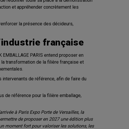
de redonner toute sa place à la démonstration
n action et appréhender concrètement les
e renforcer la présence des décideurs,
’industrie française
RPACK EMBALLAGE PARIS entend proposer en
a transformation de la filière française et
nementales.
intervenants de référence, afin de faire du
de référence pour la filière emballage,
vée à Paris Expo Porte de Versailles, la
permettre de proposer en 2027 une édition plus
 un moment fort pour valoriser les solutions, les