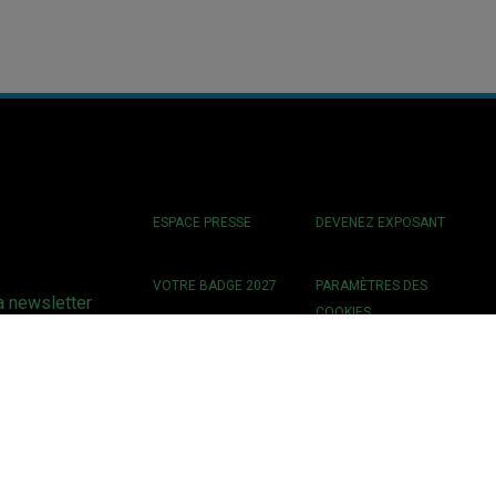
ESPACE PRESSE
DEVENEZ EXPOSANT
VOTRE BADGE 2027
PARAMÈTRES DES
a newsletter
COOKIES