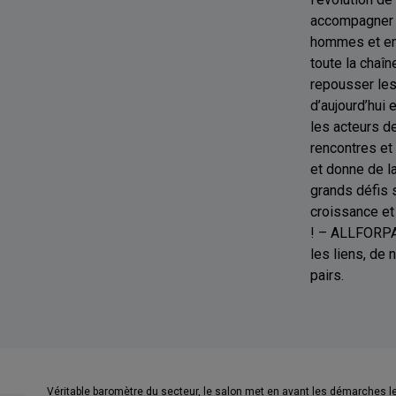
accompagner l
hommes et en 
toute la chaîn
repousser les
d’aujourd’hui 
les acteurs d
rencontres e
et donne de l
grands défis s
croissance et
! – ALLFORPA
les liens, de
pairs.
Véritable baromètre du secteur, le salon met en avant les démarches l