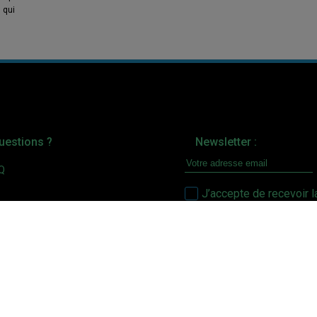
 qui
uestions ?
Newsletter :
AQ
J’accepte de recevoir l
Sous le haut patronage de