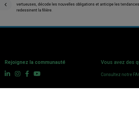
vertueuses, décode les nouvelles obligations et anticipe les tendances
redessinent la filière.
Rejoignez la communauté
Vous avez des q
Consultez notre F
Organisé par