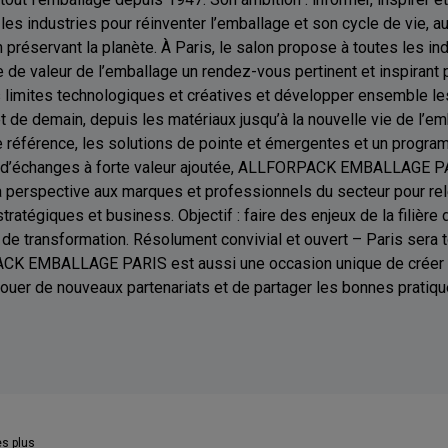
es industries pour réinventer l’emballage et son cycle de vie, a
préservant la planète. À Paris, le salon propose à toutes les ind
e de valeur de l’emballage un rendez-vous pertinent et inspirant 
 limites technologiques et créatives et développer ensemble l
et de demain, depuis les matériaux jusqu’à la nouvelle vie de l’e
e référence, les solutions de pointe et émergentes et un progr
t d’échanges à forte valeur ajoutée, ALLFORPACK EMBALLAGE P
a perspective aux marques et professionnels du secteur pour rel
tratégiques et business. Objectif : faire des enjeux de la filière
 de transformation. Résolument convivial et ouvert – Paris sera 
CK EMBALLAGE PARIS est aussi une occasion unique de créer e
 nouer de nouveaux partenariats et de partager les bonnes pratiq
es plus