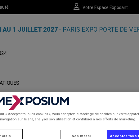
auté
Votre Espace Exposant
N AU 1 JUILLET 2027
- PARIS EXPO PORTE DE VE
024
ATIQUES
sur « Accepter tous les cookies », vous acceptez le stockage de cookies sur votre apparei
navigation sur le site, analyser son utilisation et contribuer à nos efforts de marketing.
23/06/2026
hoisis
Non merci
Accepter tous 