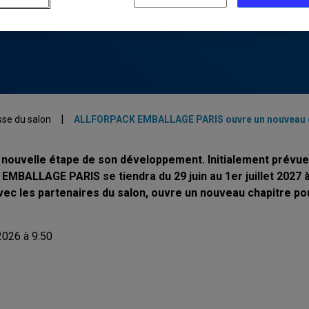
LAGE PARIS OUVRE UN
|
se du salon
ALLFORPACK EMBALLAGE PARIS ouvre un nouveau c
uvelle étape de son développement. Initialement prévue 
 EMBALLAGE PARIS se tiendra du 29 juin au 1er juillet 2027 
vec les partenaires du salon, ouvre un nouveau chapitre pou
 2026 à 9:50