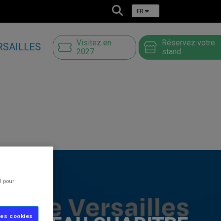
FR
Visitez en
Réservez votre
RSAILLES
2027
stand
l pour
les cookies