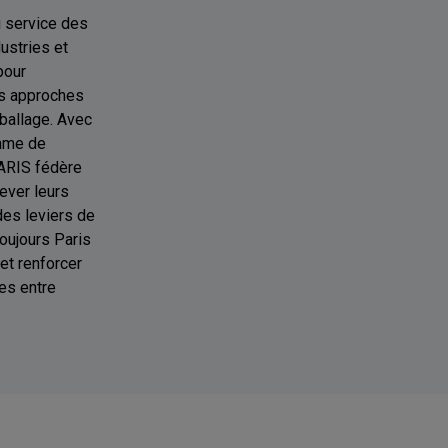
u service des
ustries et
pour
es approches
mballage. Avec
amme de
ARIS fédère
ever leurs
 des leviers de
toujours Paris
t renforcer
ues entre